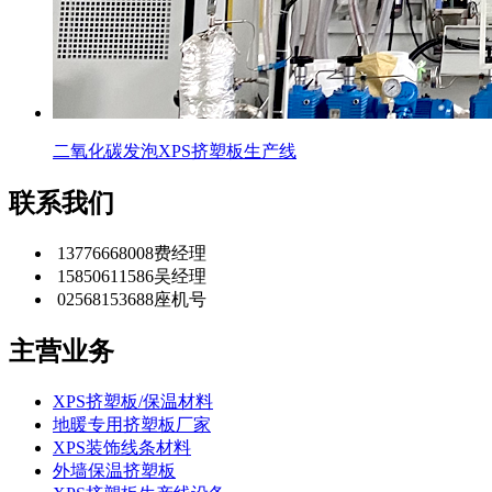
二氧化碳发泡XPS挤塑板生产线
联系我们
13776668008
费经理
15850611586
吴经理
02568153688
座机号
主营业务
XPS挤塑板/保温材料
地暖专用挤塑板厂家
XPS装饰线条材料
外墙保温挤塑板