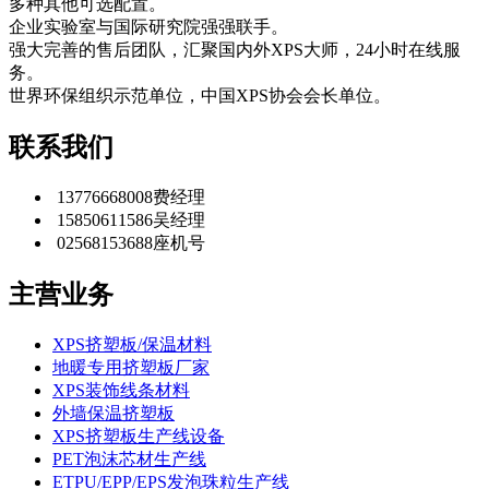
多种其他可选配置。
企业实验室与国际研究院强强联手。
强大完善的售后团队，汇聚国内外XPS大师，24小时在线服
务。
世界环保组织示范单位，中国XPS协会会长单位。
联系我们
13776668008
费经理
15850611586
吴经理
02568153688
座机号
主营业务
XPS挤塑板/保温材料
地暖专用挤塑板厂家
XPS装饰线条材料
外墙保温挤塑板
XPS挤塑板生产线设备
PET泡沫芯材生产线
ETPU/EPP/EPS发泡珠粒生产线