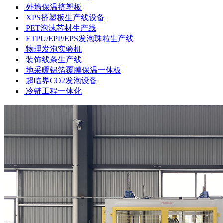
外墙保温挤塑板
XPS挤塑板生产线设备
PET泡沫芯材生产线
ETPU/EPP/EPS发泡珠粒生产线
物理发泡实验机
装饰线条生产线
地采暖铝箔覆膜保温一体板
超临界CO2发泡设备
冷链工程一体化