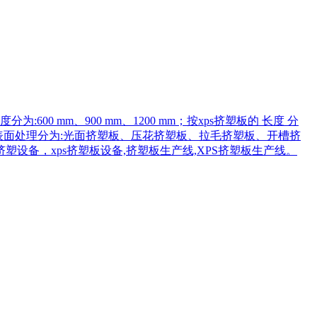
度分为:600 mm、900 mm、1200 mm；按xps挤塑板的 长度 分
槽型.制品按表面处理分为:光面挤塑板、压花挤塑板、拉毛挤塑板、开槽挤
塑设备，xps挤塑板设备,挤塑板生产线,XPS挤塑板生产线。