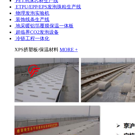
PET泡沫芯材生产线
ETPU/EPP/EPS发泡珠粒生产线
物理发泡实验机
装饰线条生产线
地采暖铝箔覆膜保温一体板
超临界CO2发泡设备
冷链工程一体化
XPS挤塑板/保温材料
MORE +