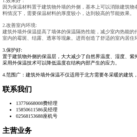
1.效果好：
因为保温材料置于建筑物外墙的外侧，基本上可以消除建筑物
料情况下，需要保温材料的厚度较小，达到较高的节能效果。
2.改善室内环境:
建筑外墙外保温提高了墙体的保温隔热性能，减少室内热能的
室内的霉斑、结露、透寒等现象。进而创造了舒适的室内居住
3.保护好:
置于建筑物外侧的
保
温层
，大大减少了自然界温度、湿度、紫
采用外保温技术可以降低温度在结构内部产生的应力。
4.范围广：建筑外墙外保温不仅适用于北方需要冬采暖的建
联系我们
13776668008
费经理
15850611586
吴经理
02568153688
座机号
主营业务