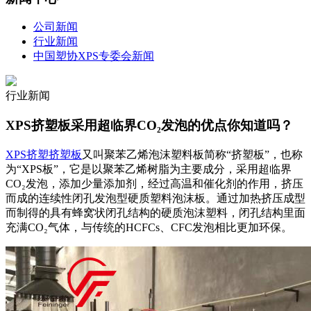
公司新闻
行业新闻
中国塑协XPS专委会新闻
行业新闻
XPS挤塑板采用超临界CO₂发泡的优点你知道吗？
XPS挤塑挤塑板
又叫聚苯乙烯泡沫塑料板简称“挤塑板”，也
称
为
“
XPS板
”
，它
是以聚苯乙烯树脂为主要成分，采用超临界
CO₂发泡，添加少量添加剂，
经过高温和催化剂的作用，挤压
而成的连续性闭孔发泡型硬质塑料
泡沫板
。
通过加热挤压成型
而制得的具有蜂窝状闭孔结构的硬质泡沫塑料，闭孔结构里面
充满CO₂气体，与传统的HCFCs、CFC发泡相比更加环保。