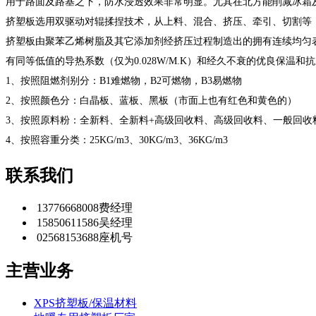
用于路面及路基之下，防水浸透效果非常明显。尤其在北方能削减冰霜
挤塑板选用双驱动对辊揉捏技术，从上料、混合、挤压、牵引、切割等，
挤塑板由聚苯乙烯树脂及其它添加剂经挤压过程制造出的拥有连续均匀
有同等低值的导热系数（仅为0.028W/M.K）和经久不衰的优良保温和抗压
1、按照阻燃剂别分：B1难燃物，B2可燃物，B3易燃物
2、按照颜色分：白晶板、蓝板、黑板（市面上也有红色和黄色的）
3、按照原料粉：全新料、全新料+高级回收料、高级回收料、一般回收
4、按照容重分类：25KG/m3、30KG/m3、36KG/m3
联系我们
13776668008
费经理
15850611586
吴经理
02568153688
座机号
主营业务
XPS挤塑板/保温材料