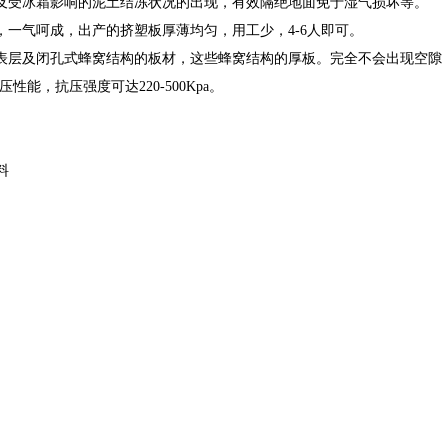
及受冰霜影响的泥土结冻状况的出现，有效隔绝地面免于湿气损坏等。
一气呵成，出产的挤塑板厚薄均匀，用工少，4-6人即可。
表层及闭孔式蜂窝结构的板材，这些蜂窝结构的厚板。
完全不会出现空隙，
性能，抗压强度可达220-500Kpa。
料