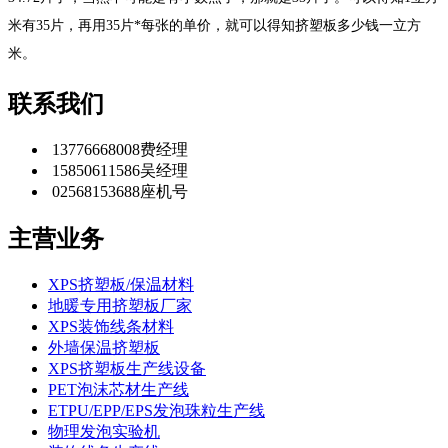
米有35片，再用35片*每张的单价，就可以得知挤塑板多少钱一立方
米。
联系我们
13776668008
费经理
15850611586
吴经理
02568153688
座机号
主营业务
XPS挤塑板/保温材料
地暖专用挤塑板厂家
XPS装饰线条材料
外墙保温挤塑板
XPS挤塑板生产线设备
PET泡沫芯材生产线
ETPU/EPP/EPS发泡珠粒生产线
物理发泡实验机